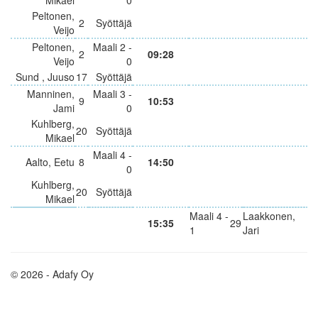
Peltonen,
2
Syöttäjä
Veijo
Peltonen,
Maali 2 -
2
09:28
Veijo
0
Sund , Juuso
17
Syöttäjä
Manninen,
Maali 3 -
9
10:53
Jami
0
Kuhlberg,
20
Syöttäjä
Mikael
Maali 4 -
Aalto, Eetu
8
14:50
0
Kuhlberg,
20
Syöttäjä
Mikael
Maali 4 -
Laakkonen,
15:35
29
1
Jari
© 2026 - Adafy Oy