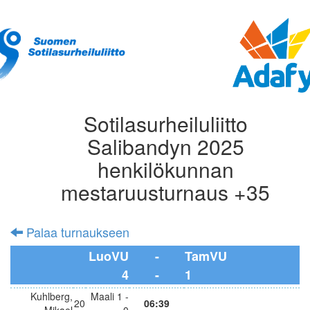
Sotilasurheiluliitto
Salibandyn 2025
henkilökunnan
mestaruusturnaus +35
Palaa turnaukseen
LuoVU
-
TamVU
4
-
1
Kuhlberg,
Maali 1 -
20
06:39
Mikael
0