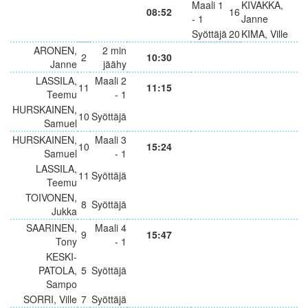
Maali 1
KIVAKKA,
08:52
16
- 1
Janne
Syöttäjä
20
KIMA, Ville
ARONEN,
2 min
2
10:30
Janne
jäähy
LASSILA,
Maali 2
11
11:15
Teemu
- 1
HURSKAINEN,
10
Syöttäjä
Samuel
HURSKAINEN,
Maali 3
10
15:24
Samuel
- 1
LASSILA,
11
Syöttäjä
Teemu
TOIVONEN,
8
Syöttäjä
Jukka
SAARINEN,
Maali 4
9
15:47
Tony
- 1
KESKI-
PATOLA,
5
Syöttäjä
Sampo
SORRI, Ville
7
Syöttäjä