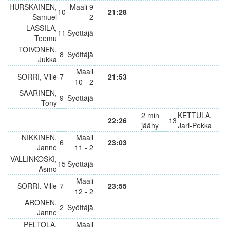
HURSKAINEN,
Maali 9
10
21:28
Samuel
- 2
LASSILA,
11
Syöttäjä
Teemu
TOIVONEN,
8
Syöttäjä
Jukka
Maali
SORRI, Ville
7
21:53
10 - 2
SAARINEN,
9
Syöttäjä
Tony
2 min
KETTULA,
22:26
13
jäähy
Jari-Pekka
NIKKINEN,
Maali
6
23:03
Janne
11 - 2
VALLINKOSKI,
15
Syöttäjä
Asmo
Maali
SORRI, Ville
7
23:55
12 - 2
ARONEN,
2
Syöttäjä
Janne
PELTOLA,
Maali