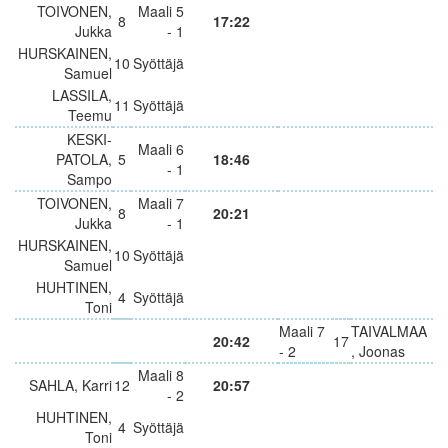
TOIVONEN,
Maali 5
8
17:22
Jukka
- 1
HURSKAINEN,
10
Syöttäjä
Samuel
LASSILA,
11
Syöttäjä
Teemu
KESKI-
Maali 6
PATOLA,
5
18:46
- 1
Sampo
TOIVONEN,
Maali 7
8
20:21
Jukka
- 1
HURSKAINEN,
10
Syöttäjä
Samuel
HUHTINEN,
4
Syöttäjä
Toni
Maali 7
TAIVALMAA
20:42
17
- 2
, Joonas
Maali 8
SAHLA, Karri
12
20:57
- 2
HUHTINEN,
4
Syöttäjä
Toni