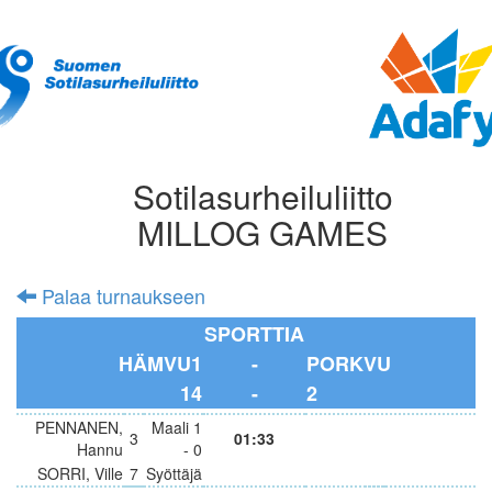
Sotilasurheiluliitto
MILLOG GAMES
Palaa turnaukseen
SPORTTIA
HÄMVU1
-
PORKVU
14
-
2
PENNANEN,
Maali 1
3
01:33
Hannu
- 0
SORRI, Ville
7
Syöttäjä