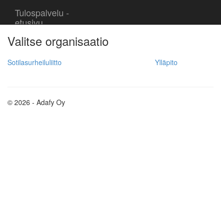
Tulospalvelu -
etusivu
Valitse organisaatio
Tietosuojaseloste
Sotilasurheiluliitto
Ylläpito
© 2026 - Adafy Oy